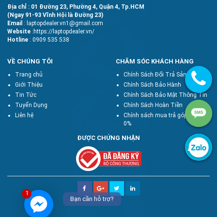
Địa chỉ : 01 Đường 23, Phường 4, Quận 4, Tp.HCM
(Ngay 91-93 Vĩnh Hội là Đường 23)
Email
: laptopdealer.vn1@gmail.com
Website
:https://laptopdealer.vn/
Hotline
: 0909 535 538
VỀ CHÚNG TÔI
CHĂM SÓC KHÁCH HÀNG
Trang chủ
Chính Sách Đổi Trả Sản Phẩm
Giới Thiệu
Chính Sách Bảo Hành
Tin Tức
Chính Sách Bảo Mật Thông Tin
Tuyển Dụng
Chính Sách Hoàn Tiền
Liên hệ
Chính sách mua trả góp lãi suất
0%
ĐƯỢC CHỨNG NHẬN
1
Bạn cần hỗ trợ?