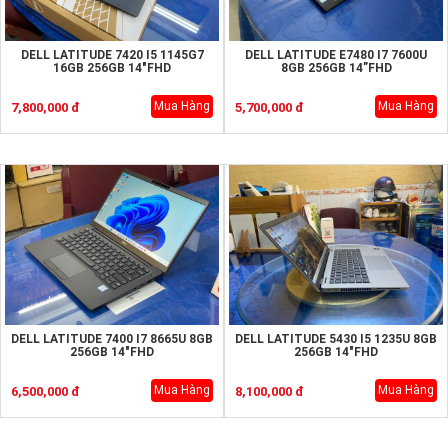
DELL LATITUDE 7420 I5 1145G7
DELL LATITUDE E7480 I7 7600U
16GB 256GB 14"FHD
8GB 256GB 14”FHD
Mua Hàng
Mua Hàng
7,800,000 đ
5,700,000 đ
DELL LATITUDE 7400 I7 8665U 8GB
DELL LATITUDE 5430 I5 1235U 8GB
256GB 14"FHD
256GB 14"FHD
Mua Hàng
Mua Hàng
6,500,000 đ
8,100,000 đ