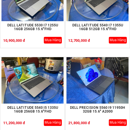
DELL LATITUDE 5530 I7 1255U
DELL LATITUDE 5540 I7 1355U
16GB 256GB 15.6"FHD
16GB 512GB 15.6"FHD
Mua Hàng
Mua Hàng
10,900,000 đ
12,700,000 đ
DELL LATITUDE 5540 I5 1335U
DELL PRECISION 5560 I9 11950H
16GB 256GB 15.6"FHD
32GB 15.6" A2000
Mua Hàng
Mua Hàng
11,200,000 đ
21,800,000 đ