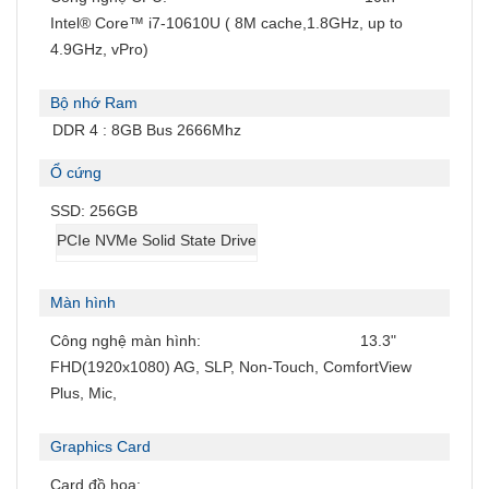
Intel® Core™ i7-10610U ( 8M cache,1.8GHz, up to
4.9GHz, vPro)
Bộ nhớ Ram
DDR 4 : 8GB Bus 2666Mhz
Ổ cứng
SSD: 256GB
PCIe NVMe Solid State Drive
Màn hình
Công nghệ màn hình:
13.3"
FHD(1920x1080) AG, SLP, Non-Touch, ComfortView
Plus, Mic,
Graphics Card
Card đồ họa: