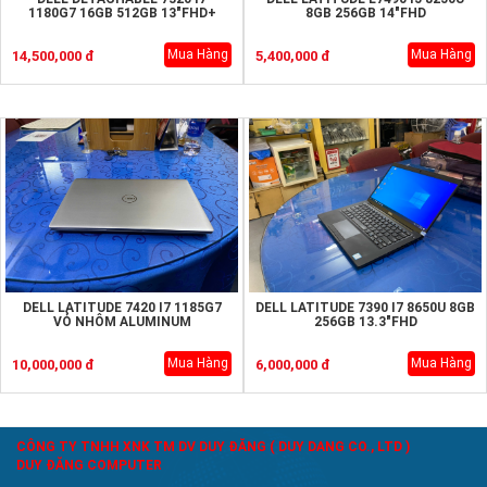
1180G7 16GB 512GB 13"FHD+
8GB 256GB 14"FHD
Mua Hàng
Mua Hàng
14,500,000 đ
5,400,000 đ
DELL LATITUDE 7420 I7 1185G7
DELL LATITUDE 7390 I7 8650U 8GB
VỎ NHÔM ALUMINUM
256GB 13.3"FHD
Mua Hàng
Mua Hàng
10,000,000 đ
6,000,000 đ
CÔNG TY TNHH XNK TM DV DUY ĐĂNG ( DUY DANG CO., LTD )
DUY ĐĂNG COMPUTER