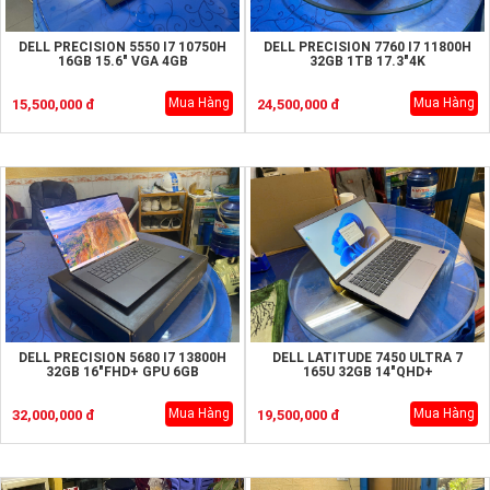
DELL PRECISION 5550 I7 10750H
DELL PRECISION 7760 I7 11800H
16GB 15.6" VGA 4GB
32GB 1TB 17.3"4K
Mua Hàng
Mua Hàng
15,500,000 đ
24,500,000 đ
DELL PRECISION 5680 I7 13800H
DELL LATITUDE 7450 ULTRA 7
32GB 16"FHD+ GPU 6GB
165U 32GB 14"QHD+
Mua Hàng
Mua Hàng
32,000,000 đ
19,500,000 đ