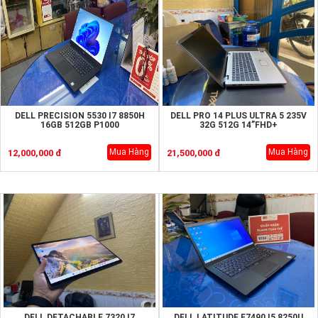
DELL PRECISION 5530 I7 8850H
DELL PRO 14 PLUS ULTRA 5 235V
16GB 512GB P1000
32G 512G 14”FHD+
Mua Hàng
Mua Hàng
12,000,000 đ
21,500,000 đ
DELL DETACHABLE 7320 I7
DELL LATITUDE E7490 I5 8250U