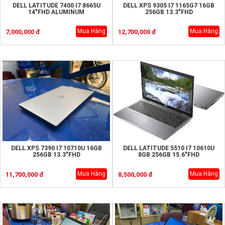
DELL LATITUDE 7400 I7 8665U
DELL XPS 9305 I7 1165G7 16GB
14"FHD ALUMINUM
256GB 13.3"FHD
Mua Hàng
Mua Hàng
7,000,000 đ
12,700,000 đ
DELL XPS 7390 I7 10710U 16GB
DELL LATITUDE 5510 I7 10610U
256GB 13.3"FHD
8GB 256GB 15.6"FHD
Mua Hàng
Mua Hàng
11,700,000 đ
8,500,000 đ