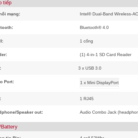
 tiếp
nối mạng:
Intel® Dual-Band Wireless-AC
tooth:
Bluetooth® 4.0
I:
1
cổng
der:
(1) 4-in-1 SD Card Reader
:
3 x USB 3.0
o Port:
1 x Mini DisplayPort
:
1 RJ45
dphone/Speaker out:
Audio Combo Jack (headphon
/Battery