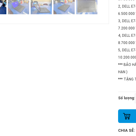
2, DELL E
6.500.000
3, DELL E
7.200.000
4, DELL E
8.700.000
5, DELL E
10.200.00
*** BẢO 
HẠN )
*** TẶNG
Số lượng:
CHIA SẺ: