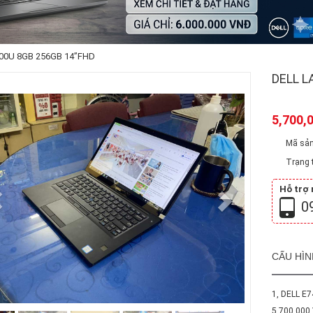
600U 8GB 256GB 14”FHD
DELL L
5,700,
Mã sản
Trạng t
Hỗ trợ
0
CẤU HÌN
1, DELL E
5.700.000