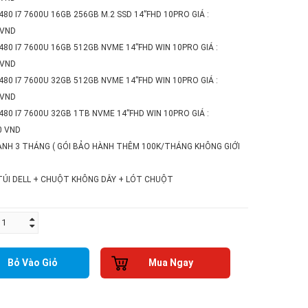
7480 I7 7600U 16GB 256GB M.2 SSD 14”FHD 10PRO GIÁ :
 VND
7480 I7 7600U 16GB 512GB NVME 14”FHD WIN 10PRO GIÁ :
 VND
7480 I7 7600U 32GB 512GB NVME 14”FHD WIN 10PRO GIÁ :
 VND
7480 I7 7600U 32GB 1TB NVME 14”FHD WIN 10PRO GIÁ :
0 VND
HÀNH 3 THÁNG ( GÓI BẢO HÀNH THÊM 100K/THÁNG KHÔNG GIỚI
 TÚI DELL + CHUỘT KHÔNG DÂY + LÓT CHUỘT
Bỏ Vào Giỏ
Mua Ngay