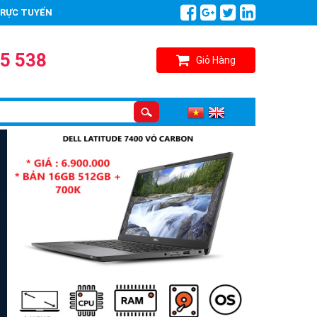
TRỰC TUYẾN
5 538
Giỏ Hàng