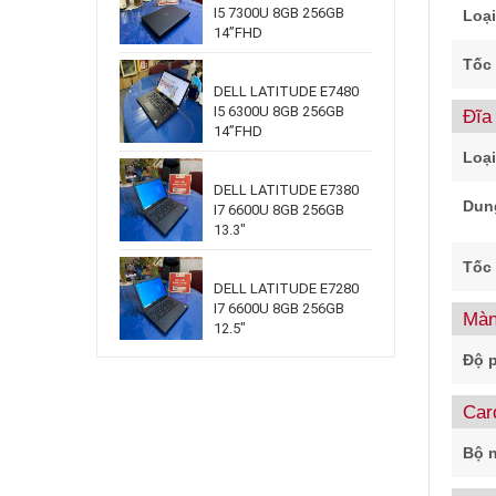
I5 7300U 8GB 256GB
Loạ
14”FHD
Tốc
DELL LATITUDE E7480
I5 6300U 8GB 256GB
Đĩa
14”FHD
Loại
DELL LATITUDE E7380
Dun
I7 6600U 8GB 256GB
13.3"
Tốc
DELL LATITUDE E7280
I7 6600U 8GB 256GB
Màn
12.5"
Độ p
Car
Bộ