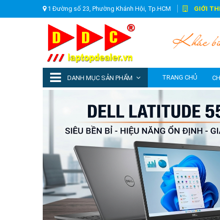
1 Đường số 23, Phường Khánh Hội, Tp.HCM
GIỚI TH
TRANG CHỦ
DANH MỤC SẢN PHẨM
CH