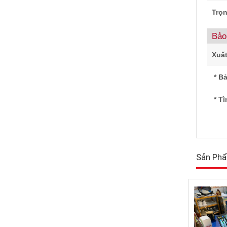
Trọ
Bảo
Xuất
*
Bả
* T
Sản Phẩ