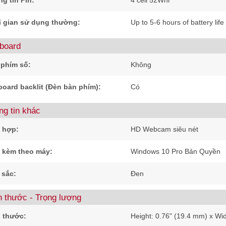
g tin Pin:
4 cell 52Whr
i gian sử dụng thường:
Up to 5-6 hours of battery life
board
 phím số:
Không
oard backlit (Đèn bàn phím):
Có
ng tin khác
 hợp:
HD Webcam siêu nét
 kèm theo máy:
Windows 10 Pro Bản Quyền
 sắc:
Đen
h thước - Trọng lượng
 thước:
Height: 0.76" (19.4 mm) x Wi