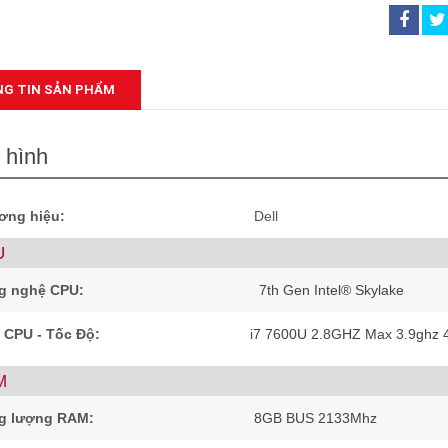
G TIN SẢN PHẨM
 hình
ơng hiệu:
Dell
U
g nghệ CPU:
7th Gen Intel® Skylake
 CPU - Tốc Độ:
i7 7600U 2.8GHZ Max 3.9ghz
M
g lượng RAM:
8GB BUS 2133Mhz