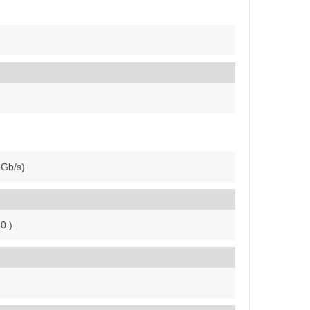
6Gb/s)
0 )