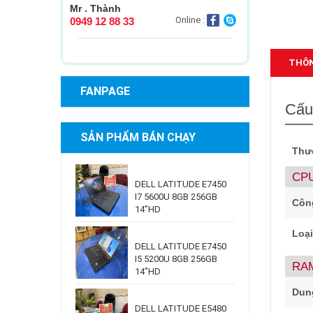
Mr . Thành
Online :
0949 12 88 33
THÔN
FANPAGE
Cấu
SẢN PHẨM BÁN CHẠY
Thư
CP
DELL LATITUDE E7450
I7 5600U 8GB 256GB
Côn
14”HD
Loại
DELL LATITUDE E7450
I5 5200U 8GB 256GB
RA
14”HD
Dun
DELL LATITUDE E5480