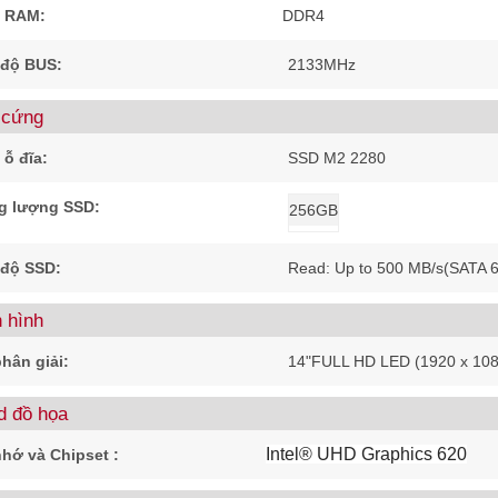
i RAM:
DDR4
 độ BUS:
2133MHz
 cứng
 ỗ đĩa:
SSD M2 2280
g lượng SSD:
256GB
 độ SSD:
Read: Up to 500 MB/s(SATA 
 hình
hân giải:
14"FULL HD LED (1920 x 108
d đồ họa
Intel® UHD Graphics 620
 nhớ và Chipset :