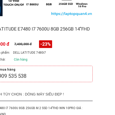
ATITUDE E7480 I7 7600U 8GB 256GB 14”FHD
000 đ
-23%
7,400,000 đ
 phẩm:
DELL LATITUDE 7480i7
hái:
Còn hàng
 mua hàng
909 535 538
H TÙY CHỌN : DÒNG MÁY SIÊU ĐẸP !
7480 I7 7600U 8GB 256GB M.2 SSD 14”FHD WIN 10PRO GIÁ :
 VND