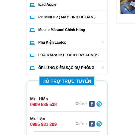
Ipad Apple
PC MINI HP ( MÁY TÍNH ĐỂ BÀN )
Mouse Mitsumi Chính Hãng
Phụ Kiện Laptop
LOA KARAOKE XÁCH TAY ACNOS
ỐP LƯNG KIÊM SẠC DỰ PHÒNG
HỖ TRỢ TRỰC TUYẾN
Mr . Hiền
Online :
0909 535 538
Mr. Lộc
Online :
0985 931 289