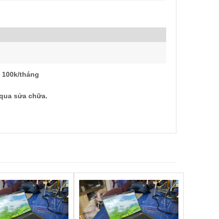
m 100k/tháng
5%, zin 100% chưa qua sửa chữa.