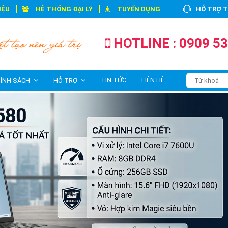
IỆU
HỆ THỐNG ĐẠI LÝ
TUYỂN DỤNG
HỖ TRỢ 
HOTLINE : 0909 53
TIN TỨC
LIÊN HỆ
ÍNH SÁCH
HỖ TRỢ