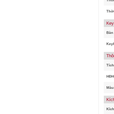
Thôn
Thờ
Key
Bàn
Keyb
Thô
Tích
HĐH
Màu
Kíc
Kích