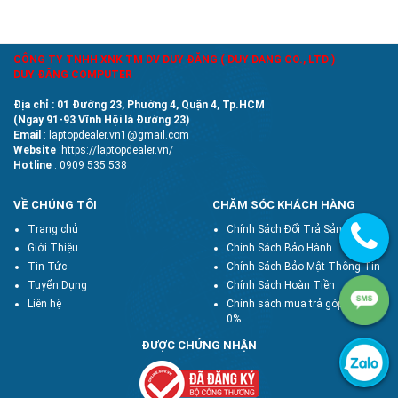
CÔNG TY TNHH XNK TM DV DUY ĐĂNG ( DUY DANG CO., LTD )
DUY ĐĂNG COMPUTER
Địa chỉ : 01 Đường 23, Phường 4, Quận 4, Tp.HCM
(Ngay 91-93 Vĩnh Hội là Đường 23)
Email
: laptopdealer.vn1@gmail.com
Website
:https://laptopdealer.vn/
Hotline
: 0909 535 538
VỀ CHÚNG TÔI
CHĂM SÓC KHÁCH HÀNG
Trang chủ
Chính Sách Đổi Trả Sản Phẩm
Giới Thiệu
Chính Sách Bảo Hành
Tin Tức
Chính Sách Bảo Mật Thông Tin
Tuyển Dụng
Chính Sách Hoàn Tiền
Liên hệ
Chính sách mua trả góp lãi suất
0%
ĐƯỢC CHỨNG NHẬN