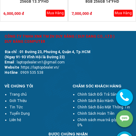
256GB 13.3"FHD
8GB 256GB 14"FHD
Mua Hàng
Mua Hàng
6,000,000 đ
7,000,000 đ
CÔNG TY TNHH XNK TM DV DUY ĐĂNG ( DUY DANG CO., LTD )
DUY ĐĂNG COMPUTER
Địa chỉ : 01 Đường 23, Phường 4, Quận 4, Tp.HCM
(Ngay 91-93 Vĩnh Hội là Đường 23)
Email
: laptopdealer.vn1@gmail.com
Website
:https://laptopdealer.vn/
Hotline
: 0909 535 538
VỀ CHÚNG TÔI
CHĂM SÓC KHÁCH HÀNG
Trang chủ
Chính Sách Đổi Trả Sản Phẩm
Giới Thiệu
Chính Sách Bảo Hành
Tin Tức
Chính Sách Bảo Mật Thông Tin
Tuyển Dụng
Chính Sách Hoàn Tiền
Liên hệ
Chính sách mua trả góp lãi suất
0%
ĐƯỢC CHỨNG NHẬN