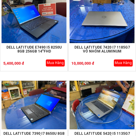
DELL LATITUDE E7490 I5 8250U
DELL LATITUDE 7420 I7 1185G7
8GB 256GB 14"FHD
VỎ NHÔM ALUMINUM
Mua Hàng
Mua Hàng
5,400,000 đ
10,000,000 đ
DELL LATITUDE 7390 I7 8650U 8GB
DELL LATITUDE 5420 I5 1135G7