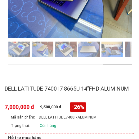
DELL LATITUDE 7400 I7 8665U 14"FHD ALUMINUM
7,000,000 đ
-26%
9,500,000 đ
Mã sản phẩm:
DELL LATITUDE7400I7ALUMINUM
Trạng thái:
Còn hàng
Hỗ trợ mua hàng