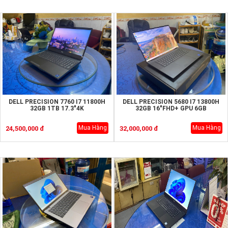
DELL PRECISION 7760 I7 11800H
DELL PRECISION 5680 I7 13800H
32GB 1TB 17.3"4K
32GB 16"FHD+ GPU 6GB
Mua Hàng
Mua Hàng
24,500,000 đ
32,000,000 đ