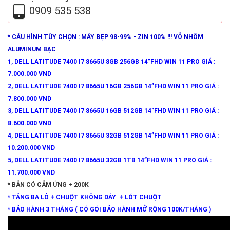
0909 535 538
* CẤU HÌNH TÙY CHỌN : MÁY ĐẸP 98-99% - ZIN 100% !!! VỎ NHÔM
ALUMINUM BẠC
1,
DELL LATITUDE 7400 I7 8665U 8GB 256GB 14”FHD
WIN 11 PRO GIÁ :
7.000.000 VND
2,
DELL LATITUDE 7400 I7 8665U 16GB 256GB 14”FHD
WIN 11 PRO GIÁ :
7.800.000 VND
3,
DELL LATITUDE 7400 I7 8665U 16GB 512GB 14”FHD
WIN 11 PRO GIÁ :
8.600.000 VND
4,
DELL LATITUDE 7400 I7 8665U 32GB 512GB 14”FHD
WIN 11 PRO GIÁ :
10.200.000 VND
5,
DELL LATITUDE 7400 I7 8665U 32GB 1TB 14”FHD
WIN 11 PRO GIÁ :
11.700.000 VND
* BẢN CÓ CẢM ỨNG + 200K
* TĂNG BA LÔ + CHUỘT KHÔNG DÂY + LÓT CHUỘT
* BẢO HÀNH 3 THÁNG ( CÓ GÓI BẢO HÀNH MỞ RỘNG 100K/THÁNG )