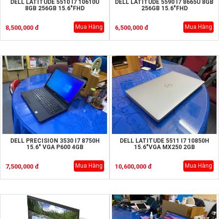
DELL LATITUDE 5510 I7 10610U
DELL LATITUDE 5590 I7 8665U 8GB
8GB 256GB 15.6"FHD
256GB 15.6"FHD
Mua Hàng
Mua Hàng
8,500,000 đ
6,500,000 đ
DELL PRECISION 3530 I7 8750H
DELL LATITUDE 5511 I7 10850H
15.6" VGA P600 4GB
15.6"VGA MX250 2GB
Mua Hàng
Mua Hàng
7,500,000 đ
10,600,000 đ