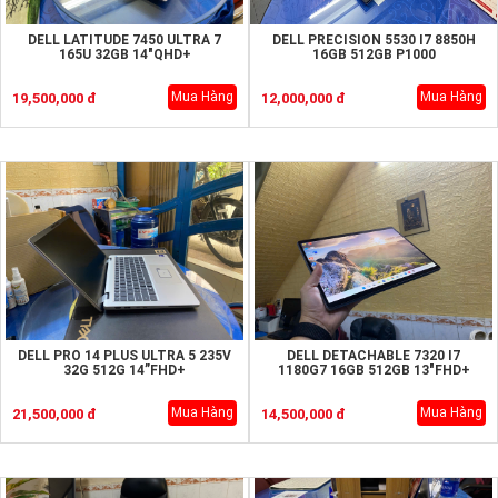
DELL LATITUDE 7450 ULTRA 7
DELL PRECISION 5530 I7 8850H
165U 32GB 14"QHD+
16GB 512GB P1000
Mua Hàng
Mua Hàng
19,500,000 đ
12,000,000 đ
DELL PRO 14 PLUS ULTRA 5 235V
DELL DETACHABLE 7320 I7
32G 512G 14”FHD+
1180G7 16GB 512GB 13"FHD+
Mua Hàng
Mua Hàng
21,500,000 đ
14,500,000 đ