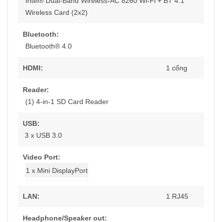
Intel® Dual-Band Wireless-AC 8260 Wi-Fi + BT 4.1
Wireless Card (2x2)
Bluetooth:
Bluetooth® 4.0
HDMI:
1
cổng
Reader:
(1) 4-in-1 SD Card Reader
USB:
3 x USB 3.0
Video Port:
1 x Mini DisplayPort
LAN:
1 RJ45
Headphone/Speaker out: