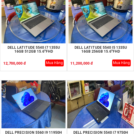
DELL LATITUDE 5540 I7 1355U
DELL LATITUDE 5540 I5 1335U
16GB 512GB 15.6"FHD
16GB 256GB 15.6"FHD
Mua Hàng
Mua Hàng
12,700,000 đ
11,200,000 đ
DELL PRECISION 5560 I9 11950H
DELL PRECISION 5540 I7 9750H