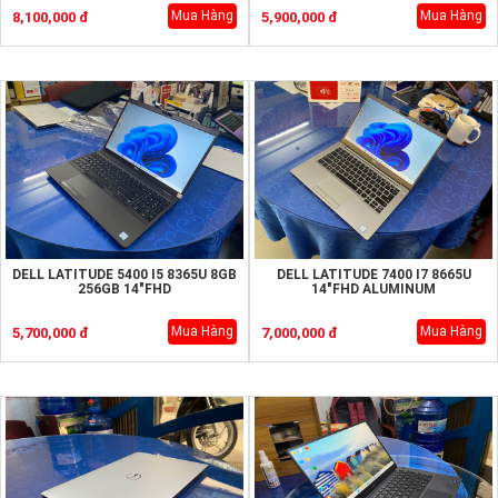
Mua Hàng
Mua Hàng
8,100,000 đ
5,900,000 đ
DELL LATITUDE 5400 I5 8365U 8GB
DELL LATITUDE 7400 I7 8665U
256GB 14"FHD
14"FHD ALUMINUM
Mua Hàng
Mua Hàng
5,700,000 đ
7,000,000 đ