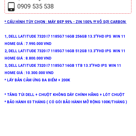
0909 535 538
* CẤU HÌNH TÙY CHỌN : MÁY ĐẸP 99% - ZIN 100% !!! VỎ SỢI CARBON
1, DELL LATITUDE 7320 I7 1185G7 16GB 256GB 13.3”FHD IPS WIN 11
HOME GIÁ : 7.990.000 VND
2, DELL LATITUDE 7320 I7 1185G7 16GB 512GB 13.3”FHD IPS WIN 11
HOME GIÁ : 8.800.000 VND
3, DELL LATITUDE 7320 I7 1185G7 16GB 1TB 13.3”FHD IPS WIN 11
HOME GIÁ : 10.300.000 VND
* LẤY BẢN CẢM ỨNG ĐA ĐIỂM + 200K
* TĂNG TÚI DELL + CHUỘT KHÔNG DÂY CHÍNH HÃNG + LÓT CHUỘT
* BẢO HÀNH 03 THÁNG ( CÓ GÓI BẢO HÀNH MỞ RỘNG 100K/THÁNG )