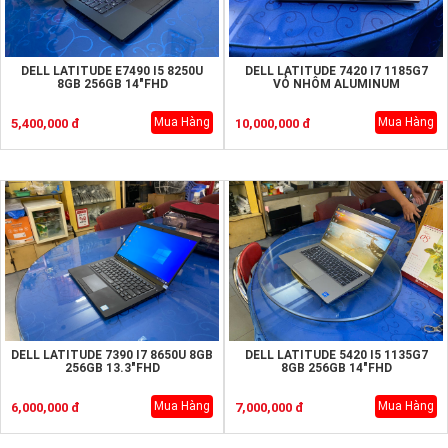
DELL LATITUDE E7490 I5 8250U
DELL LATITUDE 7420 I7 1185G7
8GB 256GB 14"FHD
VỎ NHÔM ALUMINUM
Mua Hàng
Mua Hàng
5,400,000 đ
10,000,000 đ
DELL LATITUDE 7390 I7 8650U 8GB
DELL LATITUDE 5420 I5 1135G7
256GB 13.3"FHD
8GB 256GB 14"FHD
Mua Hàng
Mua Hàng
6,000,000 đ
7,000,000 đ