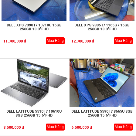
DELL XPS 7390 I7 10710U 16GB
DELL XPS 9305 I7 1165G7 16GB
256GB 13.3"FHD
256GB 13.3"FHD
Mua Hàng
Mua Hàng
11,700,000 đ
12,700,000 đ
DELL LATITUDE 5510 I7 10610U
DELL LATITUDE 5590 I7 8665U 8GB
8GB 256GB 15.6"FHD
256GB 15.6"FHD
Mua Hàng
Mua Hàng
8,500,000 đ
6,500,000 đ