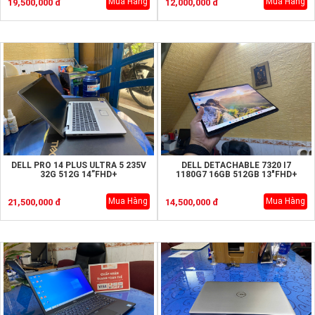
Mua Hàng
Mua Hàng
19,500,000 đ
12,000,000 đ
DELL PRO 14 PLUS ULTRA 5 235V
DELL DETACHABLE 7320 I7
32G 512G 14”FHD+
1180G7 16GB 512GB 13"FHD+
Mua Hàng
Mua Hàng
21,500,000 đ
14,500,000 đ