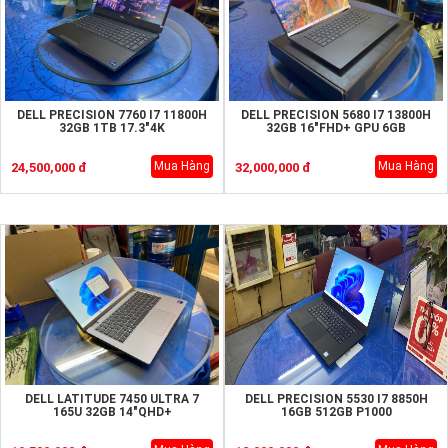
DELL PRECISION 7760 I7 11800H
DELL PRECISION 5680 I7 13800H
32GB 1TB 17.3"4K
32GB 16"FHD+ GPU 6GB
Mua Hàng
Mua Hàng
24,500,000 đ
32,000,000 đ
DELL LATITUDE 7450 ULTRA 7
DELL PRECISION 5530 I7 8850H
165U 32GB 14"QHD+
16GB 512GB P1000