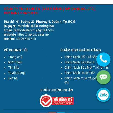
CÔNG TY TNHH XNK TM DV DUY ĐĂNG ( DUY DANG CO., LTD )
DUY ĐĂNG COMPUTER
Địa chỉ : 01 Đường 23, Phường 4, Quận 4, Tp.HCM
(Ngay 91-93 Vĩnh Hội là Đường 23)
Email
: laptopdealer.vn1@gmail.com
Website
:https://laptopdealer.vn/
Hotline
: 0909 535 538
VỀ CHÚNG TÔI
CHĂM SÓC KHÁCH HÀNG
Trang chủ
Chính Sách Đổi Trả Sản Phẩm
Giới Thiệu
Chính Sách Bảo Hành
Tin Tức
Chính Sách Bảo Mật Thông Tin
Tuyển Dụng
Chính Sách Hoàn Tiền
Liên hệ
Chính sách mua trả góp lãi suất
0%
ĐƯỢC CHỨNG NHẬN