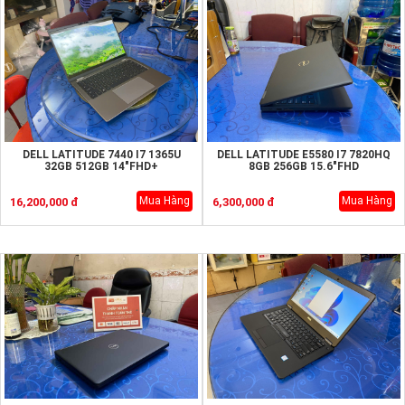
DELL LATITUDE 7440 I7 1365U
DELL LATITUDE E5580 I7 7820HQ
32GB 512GB 14"FHD+
8GB 256GB 15.6"FHD
Mua Hàng
Mua Hàng
16,200,000 đ
6,300,000 đ