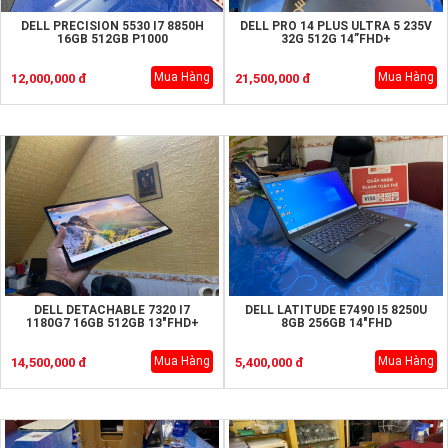
DELL PRECISION 5530 I7 8850H
DELL PRO 14 PLUS ULTRA 5 235V
16GB 512GB P1000
32G 512G 14”FHD+
Mua Hàng
Mua Hàng
12,000,000 đ
21,500,000 đ
DELL DETACHABLE 7320 I7
DELL LATITUDE E7490 I5 8250U
1180G7 16GB 512GB 13"FHD+
8GB 256GB 14"FHD
Mua Hàng
Mua Hàng
14,500,000 đ
5,400,000 đ