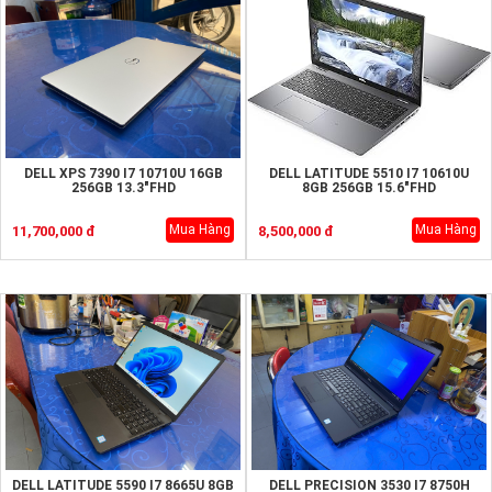
DELL XPS 7390 I7 10710U 16GB
DELL LATITUDE 5510 I7 10610U
256GB 13.3"FHD
8GB 256GB 15.6"FHD
Mua Hàng
Mua Hàng
11,700,000 đ
8,500,000 đ
DELL LATITUDE 5590 I7 8665U 8GB
DELL PRECISION 3530 I7 8750H