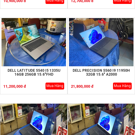
Mua Hàng
Mua Hàng
10,900,000 đ
12,700,000 đ
DELL LATITUDE 5540 I5 1335U
DELL PRECISION 5560 I9 11950H
16GB 256GB 15.6"FHD
32GB 15.6" A2000
Mua Hàng
Mua Hàng
11,200,000 đ
21,800,000 đ