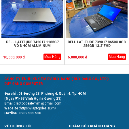
DELL LATITUDE 7420 I7 1185G7
DELL LATITUDE 7390 I7 8650U 8GB
VỎ NHÔM ALUMINUM
256GB 13.3"FHD
Mua Hàng
Mua Hàng
10,000,000 đ
6,000,000 đ
CÔNG TY TNHH XNK TM DV DUY ĐĂNG ( DUY DANG CO., LTD )
DUY ĐĂNG COMPUTER
Địa chỉ : 01 Đường 23, Phường 4, Quận 4, Tp.HCM
(Ngay 91-93 Vĩnh Hội là Đường 23)
Email
: laptopdealer.vn1@gmail.com
Website
:https://laptopdealer.vn/
Hotline
: 0909 535 538
VỀ CHÚNG TÔI
CHĂM SÓC KHÁCH HÀNG