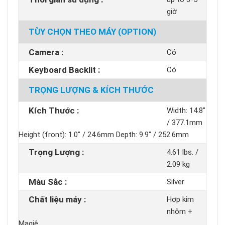
giờ
TÙY CHỌN THEO MÁY (OPTION)
Camera :
Có
Keyboard Backlit :
Có
TRỌNG LƯỢNG & KÍCH THƯỚC
Kích Thước :
Width: 14.8"
/ 377.1mm
Height (front): 1.0" / 24.6mm Depth: 9.9" / 252.6mm
Trọng Lượng :
4.61 lbs. /
2.09 kg
Màu Sắc :
Silver
Chất liệu máy :
Hợp kim
nhôm +
Magiê