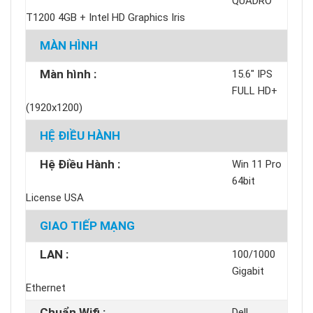
QUADRO
T1200 4GB + Intel HD Graphics Iris
MÀN HÌNH
Màn hình :
15.6" IPS
FULL HD+
(1920x1200)
HỆ ĐIỀU HÀNH
Hệ Điều Hành :
Win 11 Pro
64bit
License USA
GIAO TIẾP MẠNG
LAN :
100/1000
Gigabit
Ethernet
Chuẩn Wifi :
Dell