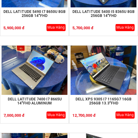
DELL LATITUDE 5490 I7 8650U 8GB
DELL LATITUDE 5400 I5 8365U 8GB
256GB 14"FHD
256GB 14"FHD
Mua Hàng
Mua Hàng
5,900,000 đ
5,700,000 đ
DELL LATITUDE 7400 I7 8665U
DELL XPS 9305 I7 1165G7 16GB
14"FHD ALUMINUM
256GB 13.3"FHD
Mua Hàng
Mua Hàng
7,000,000 đ
12,700,000 đ