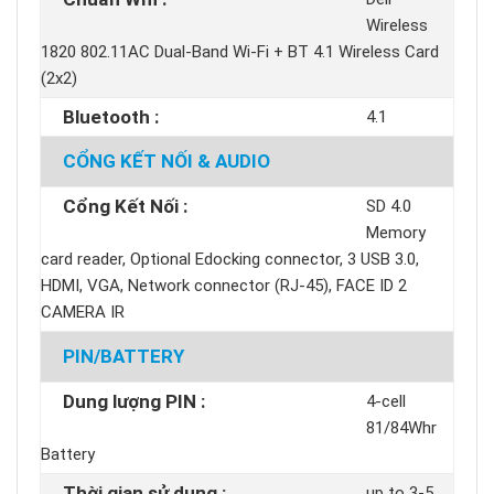
Wireless
1820 802.11AC Dual-Band Wi-Fi + BT 4.1 Wireless Card
(2x2)
Bluetooth :
4.1
CỔNG KẾT NỐI & AUDIO
Cổng Kết Nối :
SD 4.0
Memory
card reader, Optional Edocking connector, 3 USB 3.0,
HDMI, VGA, Network connector (RJ-45), FACE ID 2
CAMERA IR
PIN/BATTERY
Dung lượng PIN :
4-cell
81/84Whr
Battery
Thời gian sử dụng :
up to 3-5