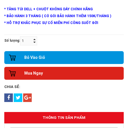
* TĂNG TÚI DELL + CHUỘT KHÔNG DÂY CHÍNH HÃNG
* BẢO HÀNH 3 THÁNG ( CÓ GÓI BẢO HÀNH THÊM 150K/THÁNG )
* HỖ TRỢ KHẮC PHỤC SỰ CỐ MIỄN PHÍ CÔNG SUỐT ĐỜI
Số lượng:
Bỏ Vào Giỏ
Mua Ngay
CHIA SẺ:
THÔNG TIN SẢN PHẨM