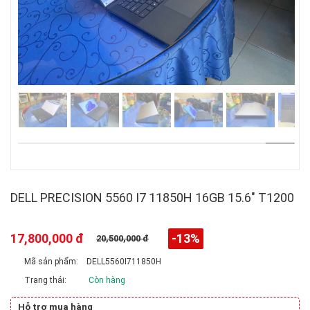
DELL PRECISION 5560 I7 11850H 16GB 15.6" T1200
17,800,000 đ
-13%
20,500,000 đ
Mã sản phẩm:
DELL5560I711850H
Trạng thái:
Còn hàng
Hỗ trợ mua hàng